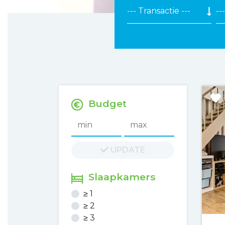
Budget
min
max
UPDATE
Slaapkamers
≥ 1
≥ 2
≥ 3