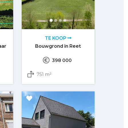
TE KOOP
aar
Bouwgrond in Reet
398 000
751 m²