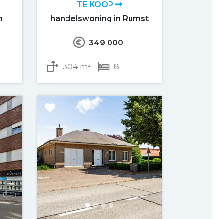
TE KOOP
m
handelswoning in Rumst
349 000
304 m²
8