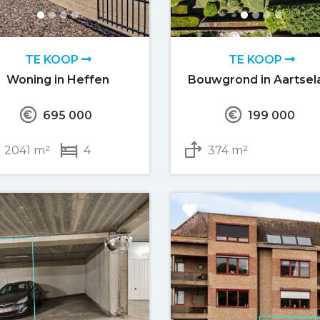
TE KOOP
TE KOOP
Woning in Heffen
Bouwgrond in Aartsel
695 000
199 000
2041 m²
4
374 m²