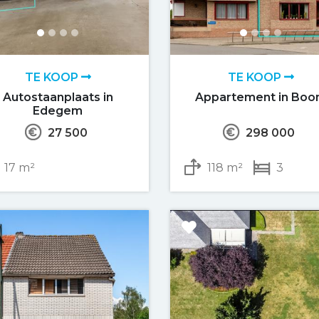
TE KOOP
TE KOOP
Autostaanplaats in
Appartement in Bo
Edegem
27 500
298 000
17 m²
118 m²
3