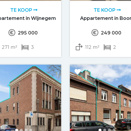
TE KOOP
TE KOOP
partement in Wijnegem
Appartement in Bo
295 000
249 000
271 m²
3
112 m²
2