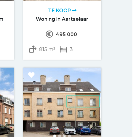
TE KOOP
om
Woning in Aartselaar
495 000
815 m²
3