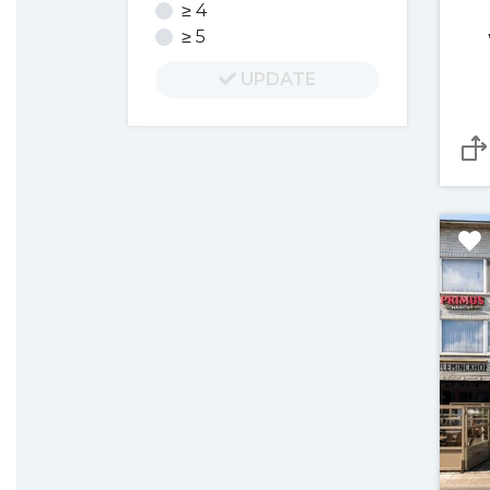
≥ 4
≥ 5
UPDATE