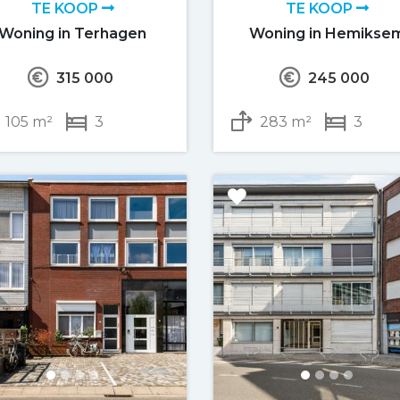
TE KOOP
TE KOOP
Woning in Terhagen
Woning in Hemikse
315 000
245 000
105 m²
3
283 m²
3