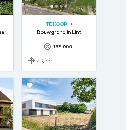
TE KOOP
aar
Bouwgrond in Lint
195 000
416 m²