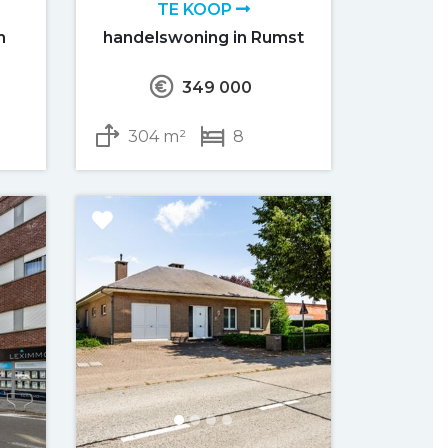
TE KOOP
m
handelswoning in Rumst
349 000
304 m²
8