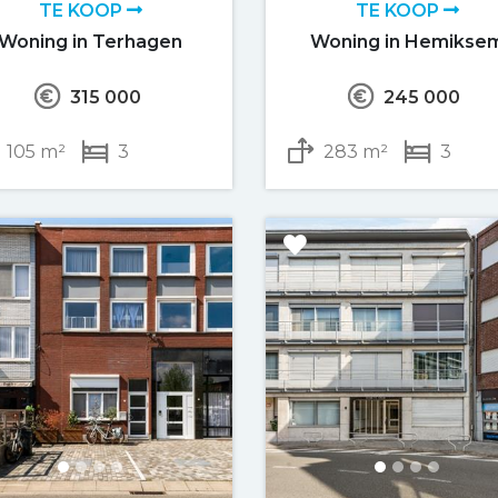
TE KOOP
TE KOOP
Woning in Terhagen
Woning in Hemikse
315 000
245 000
105 m²
3
283 m²
3