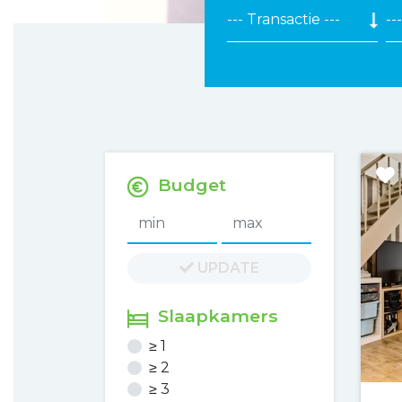
Budget
min
max
UPDATE
Slaapkamers
≥ 1
≥ 2
≥ 3