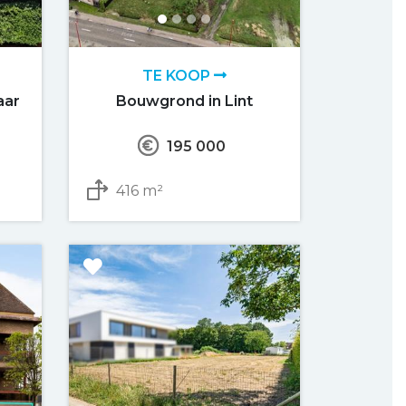
TE KOOP
aar
Bouwgrond in Lint
195 000
416 m²