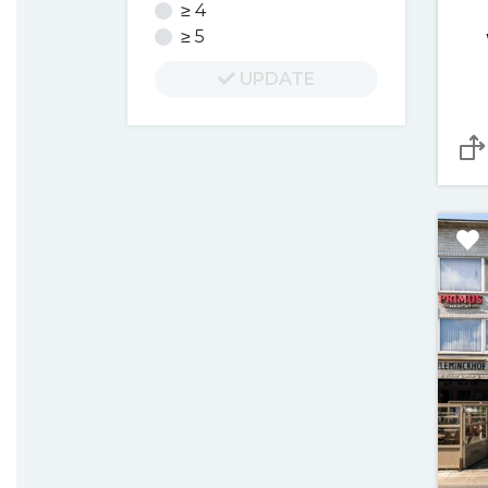
≥ 4
≥ 5
UPDATE