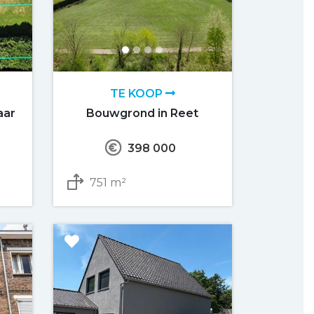
TE KOOP
aar
Bouwgrond in Reet
398 000
751 m²