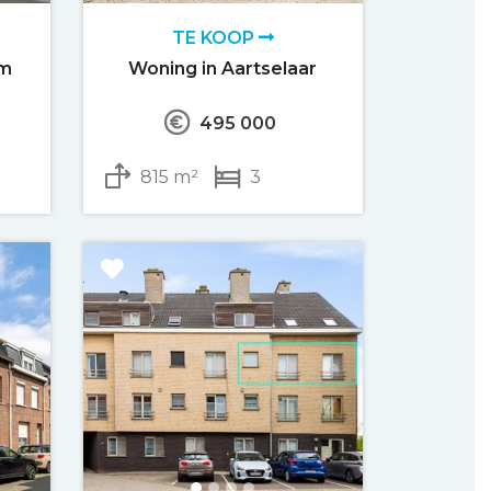
TE KOOP
om
Woning in Aartselaar
495 000
815 m²
3