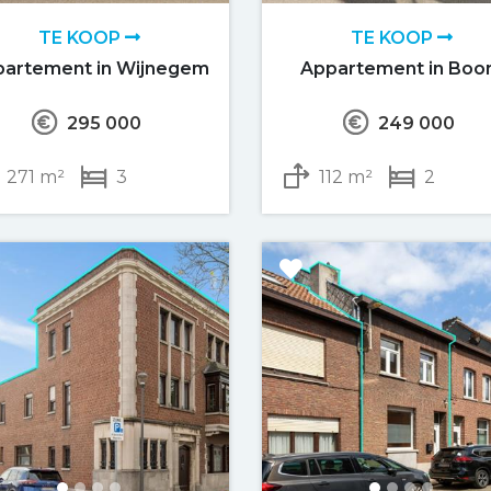
TE KOOP
TE KOOP
partement in Wijnegem
Appartement in Bo
295 000
249 000
271 m²
3
112 m²
2