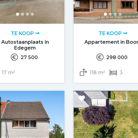
TE KOOP
TE KOOP
Autostaanplaats in
Appartement in Bo
Edegem
27 500
298 000
17 m²
118 m²
3