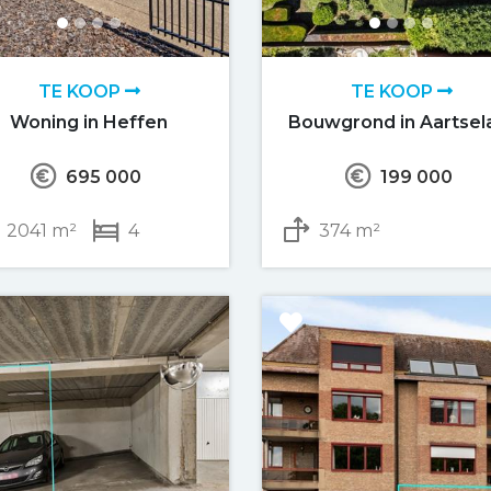
TE KOOP
TE KOOP
Woning in Heffen
Bouwgrond in Aartsel
695 000
199 000
2041 m²
4
374 m²