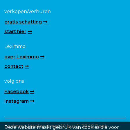
verkopen/verhuren
gratis schatting
start hier
Leximmo
over Leximmo
contact
volg ons
Facebook
Instagram
Leximmo | Molenstraat 10 bus 1, 2840 Reet
Deze website maakt gebruik van cookies die voor