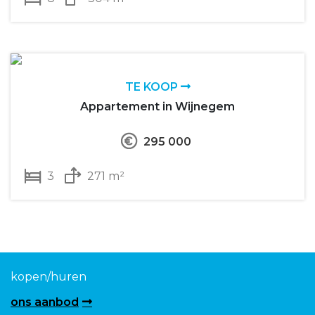
TE KOOP
Appartement in Wijnegem
295 000
3
271 m²
kopen/huren
ons aanbod