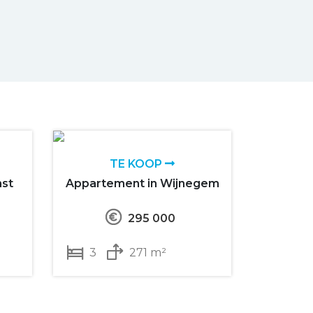
TE KOOP
mst
Appartement in Wijnegem
295 000
3
271 m²