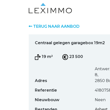
TERUG NAAR AANBOD
Centraal gelegen garagebox 19m2
19 m²
23 500
Antwer
8,
Adres
2850 
Referentie
418075
Nieuwbouw
Neen
Bestanden
Asbest