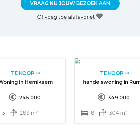
VRAAG NU JOUW BEZOEK AAN
Of voeg toe als favoriet
TE KOOP
TE KOOP
Woning in Hemiksem
handelswoning in Ru
245 000
349 000
3
283 m²
8
304 m²