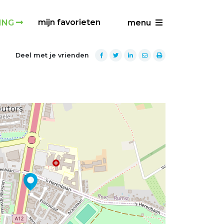
mijn favorieten
ING
menu
Deel met je vrienden
Next
butors