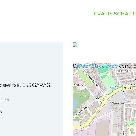
GRATIS SCHATT
Previous
+
©
âˆ’
OpenStreetMap
contri
psestraat 556 GARAGE
Boom
8