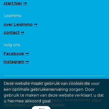
start hier
Leximmo
over Leximmo
contact
volg ons
Facebook
Instagram
Leximmo | Molenstraat 10 bus 1, 2840 Reet
Deze website maakt gebruik van cookies die voor
03 459 99 99 |
Contacteer ons
een optimale gebruikerservaring zorgen. Door
gebruik te maken van deze website verklaart u dat
© 2026 Leximmo | design by
Antenno
| development by
Zabun
.
u hiermee akkoord gaat.
Privacybeleid
|
Cookiebeleid
|
Sitemap