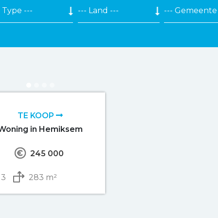
TE KOOP
Woning in Hemiksem
245 000
3
283 m²