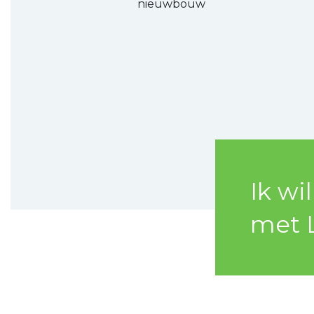
nieuwbouw
Ik wi
met 