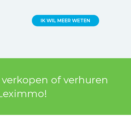
IK WIL MEER WETEN
l verkopen of verhuren
Leximmo!