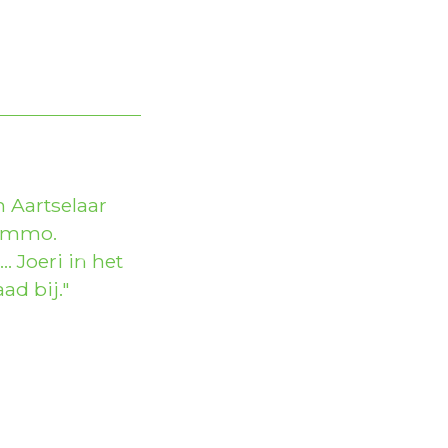
 Aartselaar
ximmo.
… Joeri in het
Next
ad bij.