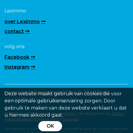
Leximmo
over Leximmo
contact
volg ons
Facebook
Instagram
Leximmo | Molenstraat 10 bus 1, 2840 Reet
Deze website maakt gebruik van cookies die voor
03 459 99 99 |
Contacteer ons
een optimale gebruikerservaring zorgen. Door
gebruik te maken van deze website verklaart u dat
© 2026 Leximmo | design by
Antenno
| development by
Zabun
.
u hiermee akkoord gaat.
Privacybeleid
|
Cookiebeleid
|
Sitemap
OK
De informatie, inclusief de prijs die vermeld wordt op deze site is louter informatief.