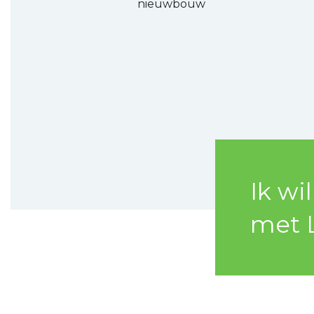
nieuwbouw
Ik wi
met 