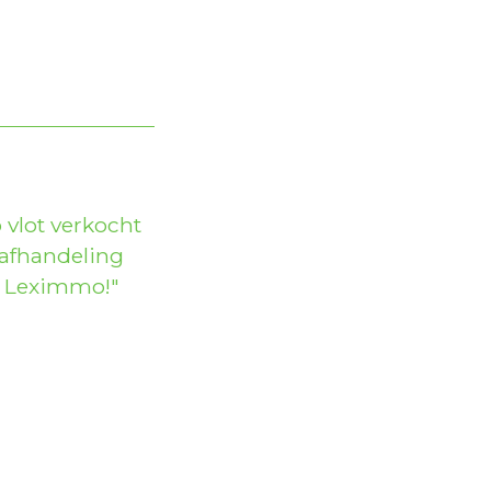
vlot verkocht
 afhandeling
kt Leximmo!
Next