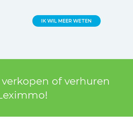
IK WIL MEER WETEN
l verkopen of verhuren
Leximmo!