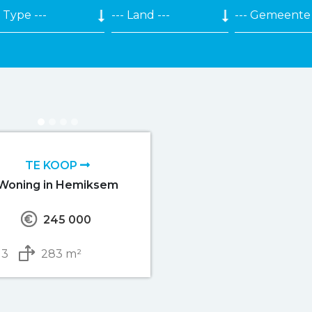
TE KOOP
Woning in Hemiksem
245 000
3
283 m²