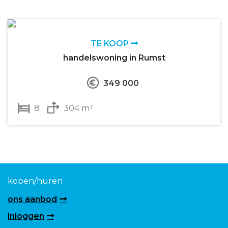
TE KOOP
handelswoning in Rumst
349 000
8
304 m²
kopen/huren
ons aanbod
inloggen