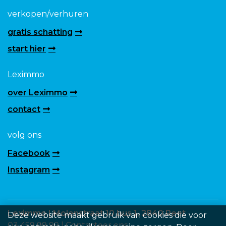
verkopen/verhuren
gratis schatting
start hier
Leximmo
over Leximmo
contact
volg ons
Facebook
Instagram
Leximmo | Molenstraat 10 bus 1, 2840 Reet
Deze website maakt gebruik van cookies die voor
03 459 99 99 |
Contacteer ons